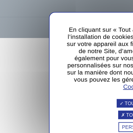
Sodexo Luxembourg SA
39, rue d
En cliquant sur « Tout
l’installation de cookie
webdesign
sur votre appareil aux 
de notre Site, d’am
également pour vous
personnalisées sur nos
sur la manière dont nou
vous pouvez les gére
Coo
TO
TO
PER